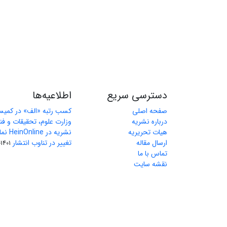
دسترسی سریع
اطلاعیه‌ها
صفحه اصلی
کسب رتبه «الف» در کمیس
درباره نشریه
وزارت علوم، تحقیقات و فن
هیات تحریریه
نشریه در HeinOnline نمایه شد.
ارسال مقاله
تغییر در تناوب انتشار
1401-03-27
تماس با ما
نقشه سایت