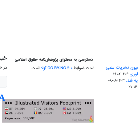
خبر
دسترسی به محتوای پژوهش‌نامه حقوق اسلامی
یون نشریات علمی
در خ
تحت ضوابط
CC BY-NC 4.0
آزاد
است.
اوری
1404-02-19
1403-08-08