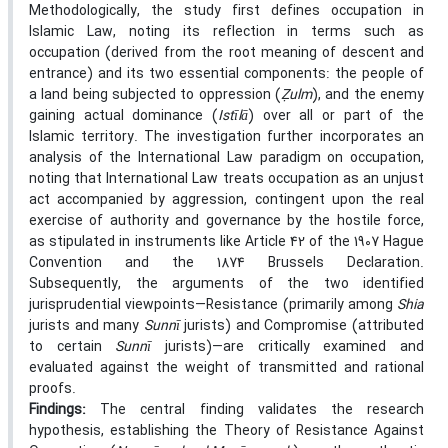
Methodologically, the study first defines occupation in
Islamic Law, noting its reflection in terms such as
occupation (derived from the root meaning of descent and
entrance) and its two essential components: the people of
a land being subjected to oppression (
Ẓ
ulm
), and the enemy
gaining actual dominance (
Istīlā
) over all or part of the
Islamic territory. The investigation further incorporates an
analysis of the International Law paradigm on occupation,
noting that International Law treats occupation as an unjust
act accompanied by aggression, contingent upon the real
exercise of authority and governance by the hostile force,
as stipulated in instruments like Article 42 of the 1907 Hague
Convention and the 1874 Brussels Declaration.
Subsequently, the arguments of the two identified
jurisprudential viewpoints—Resistance (primarily among
Shia
jurists and many
Sunnī
jurists) and Compromise (attributed
to certain
Sunnī
jurists)—are critically examined and
evaluated against the weight of transmitted and rational
proofs.
Findings:
The central finding validates the research
hypothesis, establishing the Theory of Resistance Against