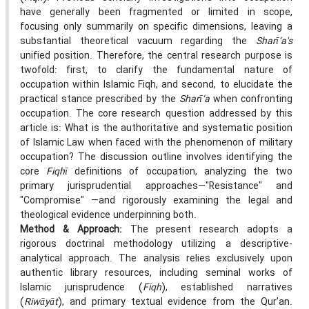
have generally been fragmented or limited in scope,
focusing only summarily on specific dimensions, leaving a
substantial theoretical vacuum regarding the
Sharī‘a's
unified position. Therefore, the central research purpose is
twofold: first, to clarify the fundamental nature of
occupation within Islamic Fiqh, and second, to elucidate the
practical stance prescribed by the
Sharī‘a
when confronting
occupation. The core research question addressed by this
article is: What is the authoritative and systematic position
of Islamic Law when faced with the phenomenon of military
occupation? The discussion outline involves identifying the
core
Fiqhī
definitions of occupation, analyzing the two
primary jurisprudential approaches—"Resistance" and
"Compromise" —and rigorously examining the legal and
theological evidence underpinning both.
Method & Approach:
The present research adopts a
rigorous doctrinal methodology utilizing a descriptive-
analytical approach. The analysis relies exclusively upon
authentic library resources, including seminal works of
Islamic jurisprudence (
Fiqh
), established narratives
(
Riwāyāt
), and primary textual evidence from the Qur’an.