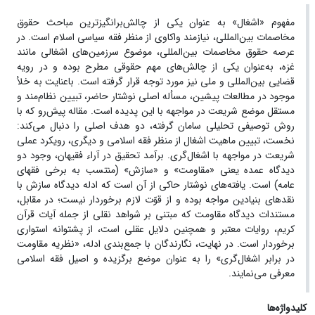
مفهوم «اشغال» به عنوان یکی از چالش‌برانگیزترین مباحث حقوق
مخاصمات بین‌المللی، نیازمند واکاوی از منظر فقه سیاسی اسلام است. در
عرصه حقوق مخاصمات بین‌المللی، موضوع سرزمین‌های اشغالی مانند
غزه، به‌عنوان یکی از چالش‌های مهم حقوقی مطرح بوده و در رویه
قضایی بین‌المللی و ملی نیز مورد توجه قرار گرفته است. باعنایت به خلأ
موجود در مطالعات پیشین، مسأله اصلی نوشتار حاضر، تبیین نظام‌مند و
مستقل موضع شریعت در مواجهه با این پدیده است. مقاله پیش‌رو که با
روش توصیفی تحلیلی سامان گرفته، دو هدف اصلی را دنبال می‌کند:
نخست، تبیین ماهیت اشغال از منظر فقه اسلامی و دیگری، رویکرد عملی
شریعت در مواجهه با اشغال‌گری. برآمد تحقیق در آراء فقیهان، وجود دو
دیدگاه عمده یعنی «مقاومت» و «سازش» (منتسب به برخی فقهای
عامه) است. یافته‌های نوشتار حاکی از آن است که ادله دیدگاه سازش با
نقدهای بنیادین مواجه بوده و از قوّت لازم برخوردار نیست؛ در مقابل،
مستندات دیدگاه مقاومت که مبتنی بر شواهد نقلی از جمله آیات قرآن
کریم، روایات معتبر و همچنین دلایل عقلی است، از پشتوانه استواری
برخوردار است. در نهایت، نگارندگان با جمع‌بندی ادله، «نظریه مقاومت
در برابر اشغال‌گری» را به عنوان موضع برگزیده و اصیل فقه اسلامی
معرفی می‌نمایند.
کلیدواژه‌ها