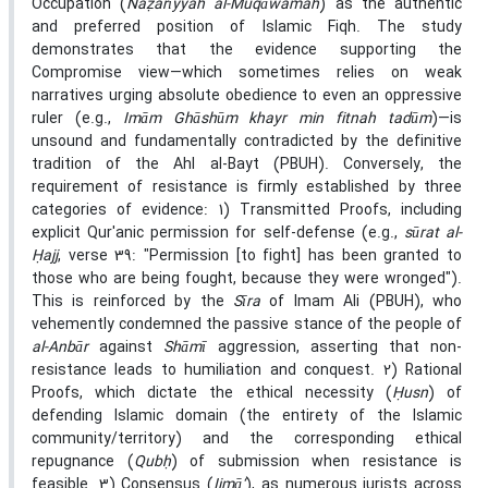
Occupation (
Na
ẓ
arīyyah al-Muqāwamah
) as the authentic
and preferred position of Islamic Fiqh. The study
demonstrates that the evidence supporting the
Compromise view—which sometimes relies on weak
narratives urging absolute obedience to even an oppressive
ruler (e.g.,
Imām Ghāshūm khayr min fitnah tadūm
)—is
unsound and fundamentally contradicted by the definitive
tradition of the Ahl al-Bayt (PBUH). Conversely, the
requirement of resistance is firmly established by three
categories of evidence: 1) Transmitted Proofs, including
explicit Qur'anic permission for self-defense (e.g.,
sūrat al-
Ḥ
ajj
, verse 39: "Permission [to fight] has been granted to
those who are being fought, because they were wronged").
This is reinforced by the
Sīra
of Imam Ali (PBUH), who
vehemently condemned the passive stance of the people of
al-Anbār
against
Shāmī
aggression, asserting that non-
resistance leads to humiliation and conquest. 2) Rational
Proofs, which dictate the ethical necessity (
Ḥ
usn
) of
defending Islamic domain (the entirety of the Islamic
community/territory) and the corresponding ethical
repugnance (
Qub
ḥ
) of submission when resistance is
feasible. 3) Consensus (
Ijmā‘
), as numerous jurists across