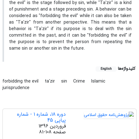
the evil" is the stage followed by sin, while "Ta'zir" is a kind
of punishment and a stage preceding sin. A behavior can be
considered as "forbidding the evil" while it can also be taken
as "Ta'zir" from another perspective. This means that a
behavior is "Ta'zir" if its purpose is to deal with the sin
committed in the past, and it can be "forbidding the evil" if
the purpose is to prevent the person from repeating the
same sin or another sin in the future.
کلیدواژه‌ها
English
forbidding the evil
ta'zir
sin
Crime
Islamic
jurisprudence
دوره 18، شماره 1 - شماره
پیاپی 45
فروردین 1396
صفحه
81-108