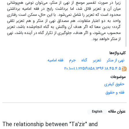
زیرا در صورت تفسیر موسع از نهی از منکر، می‌توان نوعی هم‌پوشانی
میان آن و تعزیر قائل شد، اما برداشت رایج در فقه امامیه برداشتی
محدود است که تعزیر را شامل نمی‌شود. با این حال، ممکن است رفتاری
واحد به دو اعتبار متفاوت، هم مصداق نهی از منکر و هم تعزیر تلقی
گردد؛ بدین معنا که اگر هدف آن واکنش به گناه انجام‌شده باشد، تعزیر
محسوب می‌شود، و اگر هدف، جلوگیری از تکرار گناه در آینده باشد، نهی
از منکر خواهد بود.
کلیدواژه‌ها
نهی از منکر
تعزیر
گناه
جرم
فقه امامیه
20.1001.1.22519858.1396.18.45.4.5
موضوعات
حقوق کیفری
فقه و حقوق
عنوان مقاله
English
The relationship between "Ta'zir" and