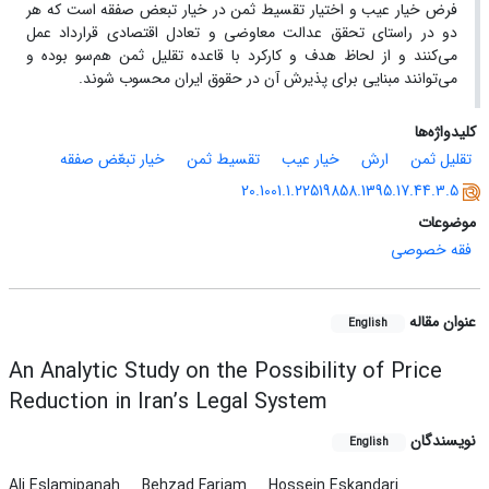
فرض خیار عیب و اختیار تقسیط ثمن در خیار تبعض صفقه است که هر
دو در راستای تحقق عدالت معاوضی و تعادل اقتصادی قرارداد عمل
می‌کنند و از لحاظ هدف و کارکرد با قاعده تقلیل ثمن هم‌سو بوده و
می‌توانند مبنایی برای پذیرش آن در حقوق ایران محسوب شوند.
کلیدواژه‌ها
تقلیل ثمن
ارش
خیار عیب
تقسیط ثمن
خیار تبعّض صفقه
20.1001.1.22519858.1395.17.44.3.5
موضوعات
فقه خصوصی
عنوان مقاله
English
An Analytic Study on the Possibility of Price
Reduction in Iran’s Legal System
نویسندگان
English
Ali Eslamipanah
Behzad Farjam
Hossein Eskandari