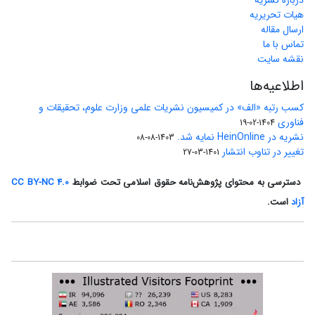
درباره نشریه
هیات تحریریه
ارسال مقاله
تماس با ما
نقشه سایت
اطلاعیه‌ها
کسب رتبه «الف» در کمیسیون نشریات علمی وزارت علوم، تحقیقات و
فناوری
1404-02-19
نشریه در HeinOnline نمایه شد.
1403-08-08
تغییر در تناوب انتشار
1401-03-27
دسترسی به محتوای پژوهش‌نامه حقوق اسلامی تحت ضوابط
CC BY-NC 4.0
آزاد
است.