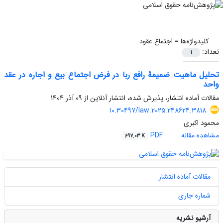
کلیدواژه‌ها =
اجتماع عقود
تعداد:
1
تحلیل ماهیت ضمیمۀ رافع ربا در فرض اجتماع بیع و اجاره در عقد
واحد
مقالات آماده انتشار، پذیرش شده، انتشار آنلاین از
09 آذر 1404
10.30497/law.2025.248624.3818
محمود اکبری
مشاهده مقاله
PDF
697.03 K
مقالات آماده انتشار
شماره جاری
آرشیو نشریه