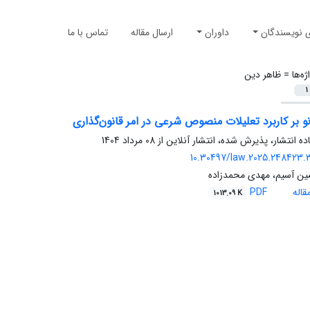
ی نویسندگان
داوران
ارسال مقاله
تماس با ما
ژه‌ها =
ظاهر دین
1
 بر کاربرد تعلیلات منصوص شرعی در امر قانون‌گذاری
اده انتشار، پذیرش شده، انتشار آنلاین از
08 مرداد 1404
10.30497/law.2025.248423.
 آسیم، مهدی محمدزاده
اله
PDF
1013.09 K