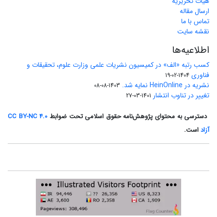
هیات تحریریه
ارسال مقاله
تماس با ما
نقشه سایت
اطلاعیه‌ها
کسب رتبه «الف» در کمیسیون نشریات علمی وزارت علوم، تحقیقات و
فناوری
1404-02-19
نشریه در HeinOnline نمایه شد.
1403-08-08
تغییر در تناوب انتشار
1401-03-27
دسترسی به محتوای پژوهش‌نامه حقوق اسلامی تحت ضوابط
CC BY-NC 4.0
آزاد
است.