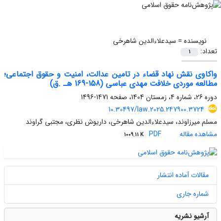
نویسنده =
سیدعلاءالدین شاهرخی
تعداد:
1
واکاوی نقش نهاد قضاء در تامین عدالت، امنیت و حقوق اجتماعی؛
مطالعه موردی خلافت مهدی عباسی (158-169 هـ .ق)
دوره 26، شماره 4، زمستان 1404، صفحه
1471-1496
10.30497/law.2025.247900.3724
مسلم میرزاوند، سیدعلاءالدین شاهرخی، داریوش نظری، مجتبی گراوند
مشاهده مقاله
PDF
1009.11 K
مقالات آماده انتشار
شماره جاری
آرشیو نشریه