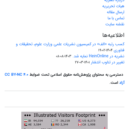
درباره نشریه
هیات تحریریه
ارسال مقاله
تماس با ما
نقشه سایت
اطلاعیه‌ها
کسب رتبه «الف» در کمیسیون نشریات علمی وزارت علوم، تحقیقات و
فناوری
1404-02-19
نشریه در HeinOnline نمایه شد.
1403-08-08
تغییر در تناوب انتشار
1401-03-27
دسترسی به محتوای پژوهش‌نامه حقوق اسلامی تحت ضوابط
CC BY-NC 4.0
آزاد
است.