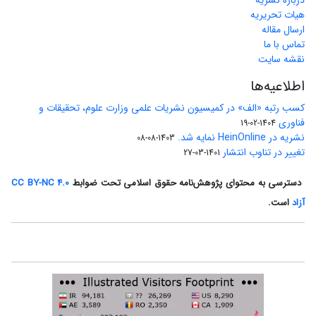
درباره نشریه
هیات تحریریه
ارسال مقاله
تماس با ما
نقشه سایت
اطلاعیه‌ها
کسب رتبه «الف» در کمیسیون نشریات علمی وزارت علوم، تحقیقات و
فناوری
1404-02-19
نشریه در HeinOnline نمایه شد.
1403-08-08
تغییر در تناوب انتشار
1401-03-27
دسترسی به محتوای پژوهش‌نامه حقوق اسلامی تحت ضوابط
CC BY-NC 4.0
آزاد
است.