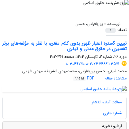
نویسنده =
پوربافرانی، حسن
تعداد:
1
تبیین گستره اعتبار ظهور بدوی کلام مقنن، با نظر به مؤلفه‌های برتر
تفسیری در حقوق مدنی و کیفری
دوره 26، شماره 2، تابستان 1404، صفحه
361-402
10.30497/law.2024.246611.3571
محمد امینی، حسن پوربافرانی، محمدمهدی الشریف، مهدی شهابی
مشاهده مقاله
PDF
1.15 M
مقالات آماده انتشار
شماره جاری
آرشیو نشریه