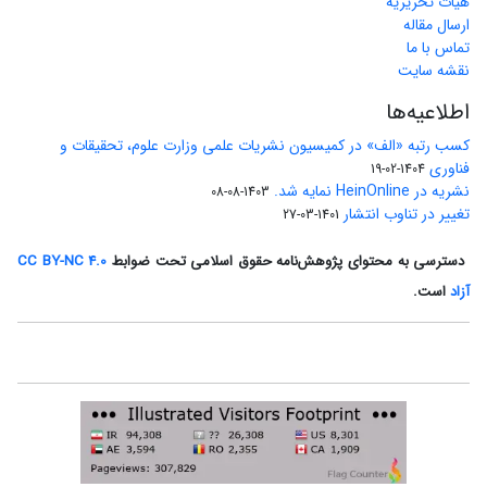
هیات تحریریه
ارسال مقاله
تماس با ما
نقشه سایت
اطلاعیه‌ها
کسب رتبه «الف» در کمیسیون نشریات علمی وزارت علوم، تحقیقات و
فناوری
1404-02-19
نشریه در HeinOnline نمایه شد.
1403-08-08
تغییر در تناوب انتشار
1401-03-27
دسترسی به محتوای پژوهش‌نامه حقوق اسلامی تحت ضوابط
CC BY-NC 4.0
آزاد
است.