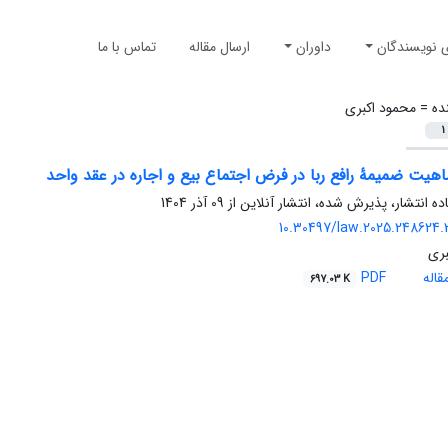
ی نویسندگان
داوران
ارسال مقاله
تماس با ما
ده =
محمود اکبری
1
هیت ضمیمۀ رافع ربا در فرض اجتماع بیع و اجاره در عقد واحد
اده انتشار، پذیرش شده، انتشار آنلاین از
09 آذر 1404
10.30497/law.2025.248624.
بری
اله
PDF
697.03 K