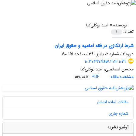
نویسنده =
امید توکلی‌کیا
تعداد:
1
شرط ارتکازی در فقه امامیه و حقوق ایران
دوره 12، شماره 2، پاییز 1390، صفحه
151-190
10.30497/law.2012.1031
محسن اسماعیلی، امید توکلی‌کیا
مشاهده مقاله
PDF
548.05 K
مقالات آماده انتشار
شماره جاری
آرشیو نشریه