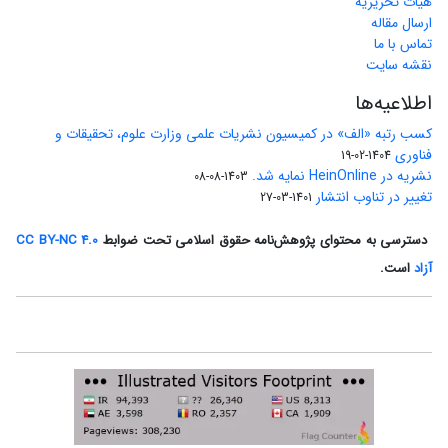
هیات تحریریه
ارسال مقاله
تماس با ما
نقشه سایت
اطلاعیه‌ها
کسب رتبه «الف» در کمیسیون نشریات علمی وزارت علوم، تحقیقات و
فناوری
1404-02-19
نشریه در HeinOnline نمایه شد.
1403-08-08
تغییر در تناوب انتشار
1401-03-27
دسترسی به محتوای پژوهش‌نامه حقوق اسلامی تحت ضوابط
CC BY-NC 4.0
آزاد
است.