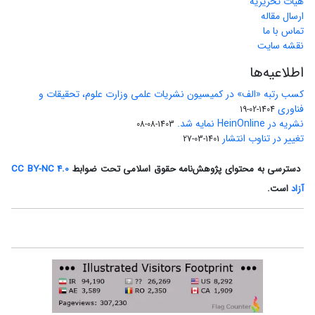
هیات تحریریه
ارسال مقاله
تماس با ما
نقشه سایت
اطلاعیه‌ها
کسب رتبه «الف» در کمیسیون نشریات علمی وزارت علوم، تحقیقات و
فناوری
1404-02-19
نشریه در HeinOnline نمایه شد.
1403-08-08
تغییر در تناوب انتشار
1401-03-27
دسترسی به محتوای پژوهش‌نامه حقوق اسلامی تحت ضوابط
CC BY-NC 4.0
آزاد
است.