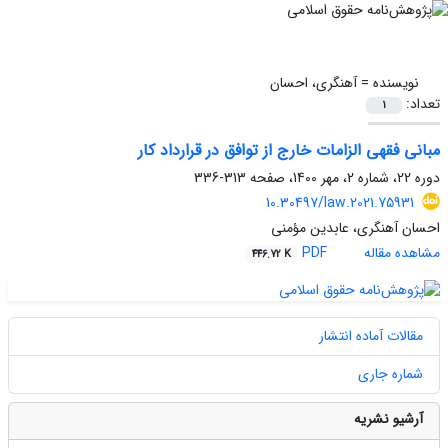
نویسنده =
آهنگری، احسان
تعداد:
1
مبانی فقهی الزامات خارج از توافق در قرارداد کار
دوره 22، شماره 2، مهر 1400، صفحه
313-336
10.30497/law.2021.75931
احسان آهنگری، عابدین مؤمنی
مشاهده مقاله
PDF
446.72 K
مقالات آماده انتشار
شماره جاری
آرشیو نشریه