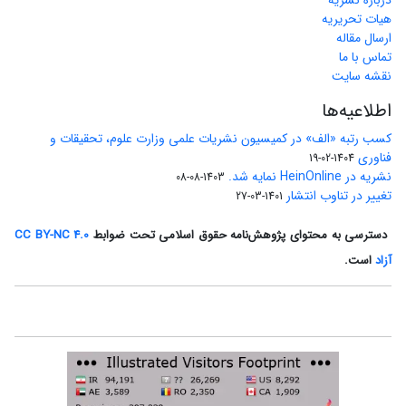
درباره نشریه
هیات تحریریه
ارسال مقاله
تماس با ما
نقشه سایت
اطلاعیه‌ها
کسب رتبه «الف» در کمیسیون نشریات علمی وزارت علوم، تحقیقات و
فناوری
1404-02-19
نشریه در HeinOnline نمایه شد.
1403-08-08
تغییر در تناوب انتشار
1401-03-27
دسترسی به محتوای پژوهش‌نامه حقوق اسلامی تحت ضوابط
CC BY-NC 4.0
آزاد
است.